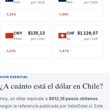
Australia
Nueva Zelanda
por 1 AUD
por 1 NZD
-1,24%
-1,33%
CNY
$135,13
CHF
$1.126,07
China
Suiza
por 1 CNY
por 1 CHF
-1,22%
-1,47%
GUÍA ESENCIAL
¿A cuánto está el dólar en Chile?
Hoy, un dólar equivale a
$912,16
pesos chilenos
según la referencia publicada por ValorDolar.cl. Este