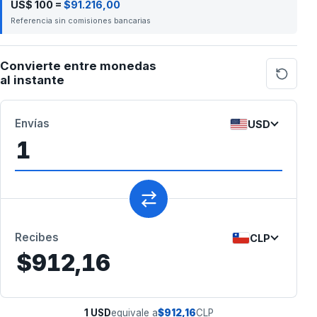
US$ 100 =
$91.216,00
Referencia sin comisiones bancarias
Convierte entre monedas
al instante
Envías
USD
Recibes
CLP
$912,16
1
USD
equivale a
$912,16
CLP