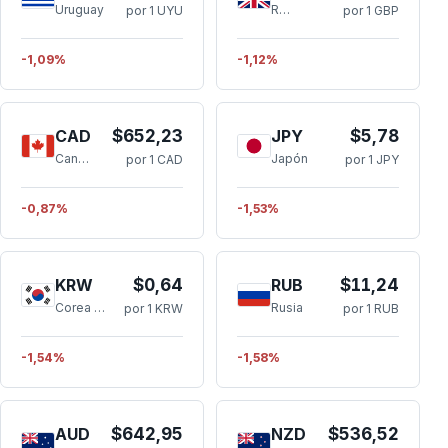
Uruguay
Reino Unido
por 1 UYU
por 1 GBP
-1,09%
-1,12%
CAD
$652,23
JPY
$5,78
Canadá
Japón
por 1 CAD
por 1 JPY
-0,87%
-1,53%
KRW
$0,64
RUB
$11,24
Corea del Sur
Rusia
por 1 KRW
por 1 RUB
-1,54%
-1,58%
AUD
$642,95
NZD
$536,52