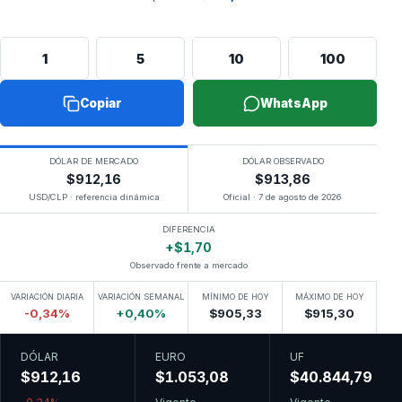
1
5
10
100
Copiar
WhatsApp
DÓLAR DE MERCADO
DÓLAR OBSERVADO
$912,16
$913,86
USD/CLP · referencia dinámica
Oficial · 7 de agosto de 2026
DIFERENCIA
+$1,70
Observado frente a mercado
VARIACIÓN DIARIA
VARIACIÓN SEMANAL
MÍNIMO DE HOY
MÁXIMO DE HOY
-0,34%
+0,40%
$905,33
$915,30
DÓLAR
EURO
UF
$912,16
$1.053,08
$40.844,79