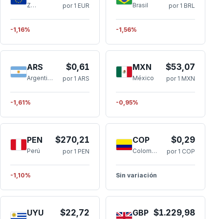
Zona Euro
Brasil
por 1 EUR
por 1 BRL
-1,16%
-1,56%
ARS
$0,61
MXN
$53,07
Argentina
México
por 1 ARS
por 1 MXN
-1,61%
-0,95%
PEN
$270,21
COP
$0,29
Perú
Colombia
por 1 PEN
por 1 COP
-1,10%
Sin variación
UYU
$22,72
GBP
$1.229,98