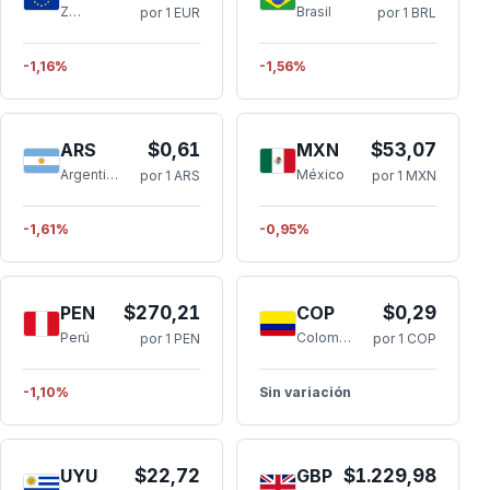
Zona Euro
Brasil
por 1 EUR
por 1 BRL
-1,16%
-1,56%
ARS
$0,61
MXN
$53,07
Argentina
México
por 1 ARS
por 1 MXN
-1,61%
-0,95%
PEN
$270,21
COP
$0,29
Perú
Colombia
por 1 PEN
por 1 COP
-1,10%
Sin variación
UYU
$22,72
GBP
$1.229,98