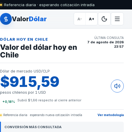
Referencia diaria · esperando cotización intradía
Valor
Dólar
A-
A+
ÚLTIMA CONSULTA
DÓLAR HOY EN CHILE
7 de agosto de 2026
Valor del dólar hoy en
23:57
Chile
Dólar de mercado USD/CLP
$915,59
pesos chilenos por 1 USD
Subió $1,66 respecto al cierre anterior
+0,18%
Referencia diaria · esperando nueva cotización intradía
Ver metodología
CONVERSIÓN MÁS CONSULTADA