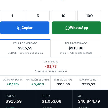
1
5
10
100
Copiar
WhatsApp
DÓLAR DE MERCADO
DÓLAR OBSERVADO
$915,59
$913,86
USD/CLP · referencia dinámica
Oficial · 7 de agosto de 2026
DIFERENCIA
-$1,73
Observado frente a mercado
VARIACIÓN DIARIA
VARIACIÓN SEMANAL
MÍNIMO DE HOY
MÁXIMO DE HOY
+0,18%
+0,40%
$915,59
$915,59
DÓLAR
EURO
UF
$915,59
$1.053,08
$40.844,79