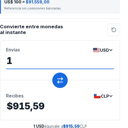
US$ 100 =
$91.559,00
Referencia sin comisiones bancarias
Convierte entre monedas
al instante
Envías
USD
Recibes
CLP
$915,59
1
USD
equivale a
$915,59
CLP