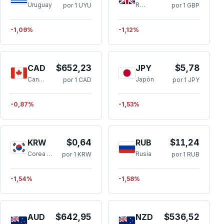
Uruguay
Reino Unido
por 1 UYU
por 1 GBP
-1,09%
-1,12%
CAD
$652,23
JPY
$5,78
Canadá
Japón
por 1 CAD
por 1 JPY
-0,87%
-1,53%
KRW
$0,64
RUB
$11,24
Corea del Sur
Rusia
por 1 KRW
por 1 RUB
-1,54%
-1,58%
AUD
$642,95
NZD
$536,52