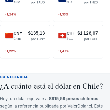
Australia
Nueva Zelanda
por 1 AUD
por 1 NZD
-1,24%
-1,33%
CNY
$135,13
CHF
$1.126,07
China
Suiza
por 1 CNY
por 1 CHF
-1,22%
-1,47%
GUÍA ESENCIAL
¿A cuánto está el dólar en Chile?
Hoy, un dólar equivale a
$915,59
pesos chilenos
según la referencia publicada por ValorDolar.cl. Este