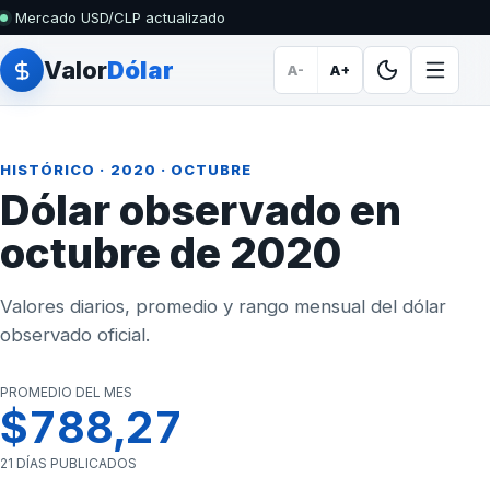
Mercado USD/CLP actualizado
Valor
Dólar
A-
A+
HISTÓRICO
·
2020
· OCTUBRE
Dólar observado en
octubre de 2020
Valores diarios, promedio y rango mensual del dólar
observado oficial.
PROMEDIO DEL MES
$788,27
21 DÍAS PUBLICADOS