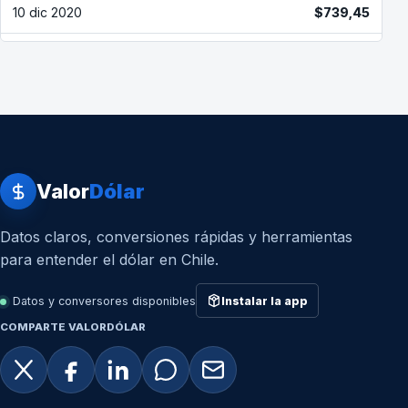
10 dic 2020
$739,45
9 dic 2020
$744,82
7 dic 2020
$747,61
4 dic 2020
$752,03
3 dic 2020
$755,34
Valor
Dólar
2 dic 2020
$760,16
Datos claros, conversiones rápidas y herramientas
para entender el dólar en Chile.
1 dic 2020
$767,29
30 nov 2020
$766,69
Datos y conversores disponibles
Instalar la app
COMPARTE VALORDÓLAR
27 nov 2020
$766,00
26 nov 2020
$771,68