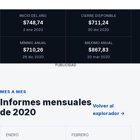
INICIO DEL AÑO
CIERRE DISPONIBLE
$748,74
$711,24
2 ene 2020
30 dic 2020
MÍNIMO ANUAL
MÁXIMO ANUAL
$710,26
$867,83
28 dic 2020
20 mar 2020
PUBLICIDAD
MES A MES
Informes mensuales
Volver al
de 2020
explorador →
ENERO
FEBRERO