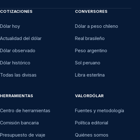
25 nov 2020
$772,83
COTIZACIONES
CONVERSORES
24 nov 2020
$765,96
Dólar hoy
Dólar a peso chileno
23 nov 2020
$761,55
Actualidad del dólar
Real brasileño
20 nov 2020
$758,62
Dólar observado
Peso argentino
19 nov 2020
$758,10
Dólar histórico
Sol peruano
Todas las divisas
Libra esterlina
18 nov 2020
$767,05
17 nov 2020
$767,86
HERRAMIENTAS
VALORDÓLAR
16 nov 2020
$766,70
Centro de herramientas
Fuentes y metodología
13 nov 2020
$757,43
Comisión bancaria
Política editorial
12 nov 2020
$757,42
Presupuesto de viaje
Quiénes somos