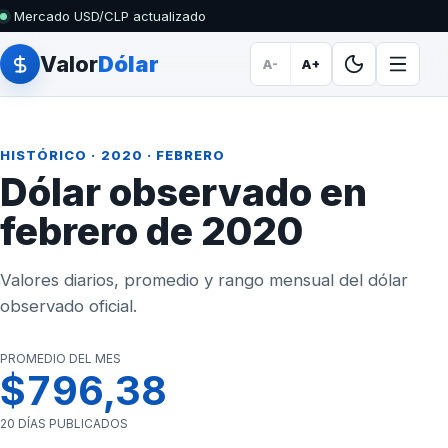
Mercado USD/CLP actualizado
Valor
Dólar
A-
A+
HISTÓRICO
·
2020
· FEBRERO
Dólar observado en
febrero de 2020
Valores diarios, promedio y rango mensual del dólar
observado oficial.
PROMEDIO DEL MES
$796,38
20 DÍAS PUBLICADOS