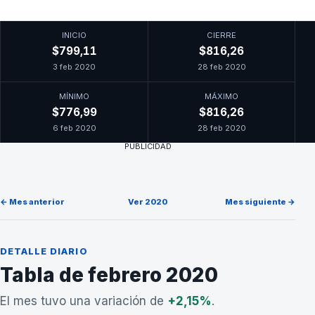
INICIO
CIERRE
$799,11
$816,26
3 feb 2020
28 feb 2020
MÍNIMO
MÁXIMO
$776,99
$816,26
6 feb 2020
28 feb 2020
PUBLICIDAD
← Mes anterior
Ver 2020
Mes siguiente →
DETALLE DIARIO
Tabla de febrero 2020
El mes tuvo una variación de
+2,15%
.