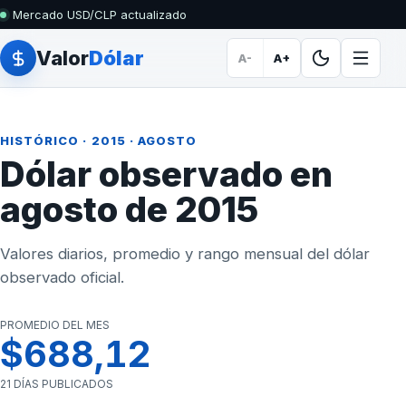
Mercado USD/CLP actualizado
Valor
Dólar
A-
A+
HISTÓRICO
·
2015
· AGOSTO
Dólar observado en
agosto de 2015
Valores diarios, promedio y rango mensual del dólar
observado oficial.
PROMEDIO DEL MES
$688,12
21 DÍAS PUBLICADOS