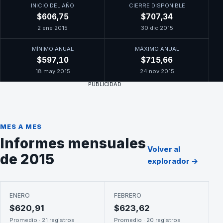
INICIO DEL AÑO
CIERRE DISPONIBLE
$606,75
$707,34
2 ene 2015
30 dic 2015
MÍNIMO ANUAL
MÁXIMO ANUAL
$597,10
$715,66
18 may 2015
24 nov 2015
PUBLICIDAD
MES A MES
Informes mensuales
Volver al
de 2015
explorador →
ENERO
FEBRERO
$620,91
$623,62
Promedio · 21 registros
Promedio · 20 registros