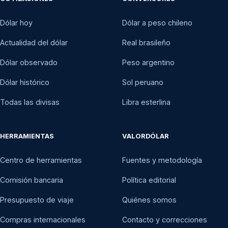
24 nov 2015
$715,66
Dólar hoy
Dólar a peso chileno
23 nov 2015
$709,04
Actualidad del dólar
Real brasileño
20 nov 2015
$711,96
Dólar observado
Peso argentino
19 nov 2015
$714,12
Dólar histórico
Sol peruano
Todas las divisas
Libra esterlina
18 nov 2015
$710,46
17 nov 2015
$709,59
HERRAMIENTAS
VALORDÓLAR
16 nov 2015
$705,09
Centro de herramientas
Fuentes y metodología
13 nov 2015
$702,51
Comisión bancaria
Política editorial
12 nov 2015
$699,08
Presupuesto de viaje
Quiénes somos
11 nov 2015
$702,70
Compras internacionales
Contacto y correcciones