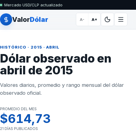
Mercado USD/CLP actualizado
Valor
Dólar
A-
A+
HISTÓRICO
·
2015
· ABRIL
Dólar observado en
abril de 2015
Valores diarios, promedio y rango mensual del dólar
observado oficial.
PROMEDIO DEL MES
$614,73
21 DÍAS PUBLICADOS