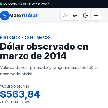
Mercado USD/CLP actualizado
Valor
Dólar
A-
A+
HISTÓRICO
·
2014
· MARZO
Dólar observado en
marzo de 2014
Valores diarios, promedio y rango mensual del dólar
observado oficial.
PROMEDIO DEL MES
$563,84
21 DÍAS PUBLICADOS