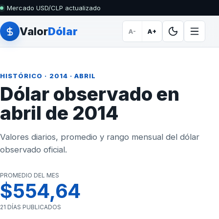
Mercado USD/CLP actualizado
Valor
Dólar
A-
A+
HISTÓRICO
·
2014
· ABRIL
Dólar observado en
abril de 2014
Valores diarios, promedio y rango mensual del dólar
observado oficial.
PROMEDIO DEL MES
$554,64
21 DÍAS PUBLICADOS