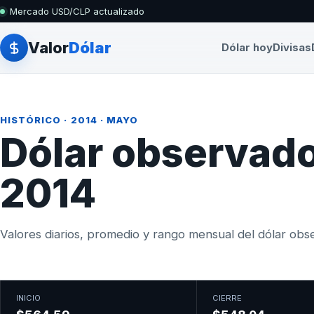
Mercado USD/CLP actualizado
Valor
Dólar
Dólar hoy
Divisas
HISTÓRICO
·
2014
· MAYO
Dólar observad
2014
Valores diarios, promedio y rango mensual del dólar obser
INICIO
CIERRE