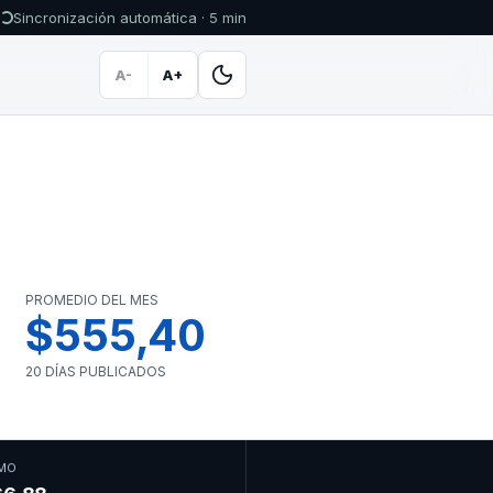
Sincronización automática · 5 min
A-
A+
PROMEDIO DEL MES
$555,40
20 DÍAS PUBLICADOS
MO