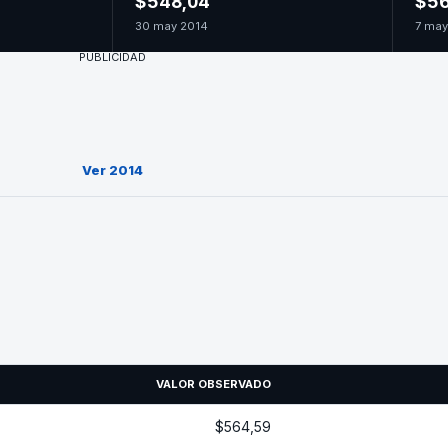
$548,04
$56
30 may 2014
7 may
PUBLICIDAD
Ver 2014
VALOR OBSERVADO
$564,59