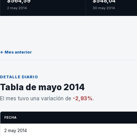
$564,59
$548,04
2 may 2014
30 may 2014
← Mes anterior
DETALLE DIARIO
Tabla de mayo 2014
El mes tuvo una variación de
-2,93%
.
FECHA
2 may 2014