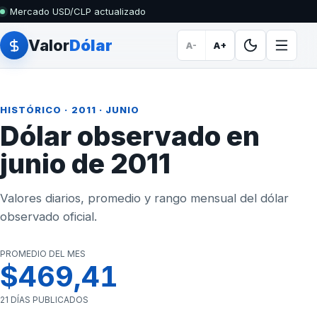
Mercado USD/CLP actualizado
Valor
Dólar
A-
A+
HISTÓRICO
·
2011
· JUNIO
Dólar observado en
junio de 2011
Valores diarios, promedio y rango mensual del dólar
observado oficial.
PROMEDIO DEL MES
$469,41
21 DÍAS PUBLICADOS