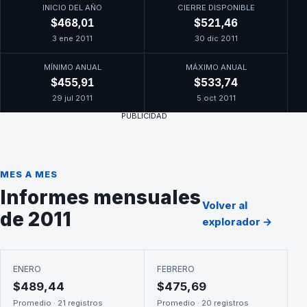
INICIO DEL AÑO
CIERRE DISPONIBLE
$468,01
$521,46
3 ene 2011
30 dic 2011
MÍNIMO ANUAL
MÁXIMO ANUAL
$455,91
$533,74
29 jul 2011
5 oct 2011
PUBLICIDAD
MES A MES
Informes mensuales
Volver al
de 2011
explorador →
ENERO
FEBRERO
$489,44
$475,69
Promedio · 21 registros
Promedio · 20 registros