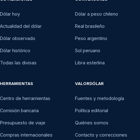
25 nov 2011
$522,40
Dólar hoy
Dólar a peso chileno
24 nov 2011
$524,30
Actualidad del dólar
Real brasileño
23 nov 2011
$517,96
Dólar observado
Peso argentino
22 nov 2011
$518,24
Dólar histórico
Sol peruano
Todas las divisas
Libra esterlina
21 nov 2011
$510,11
18 nov 2011
$511,09
HERRAMIENTAS
VALORDÓLAR
17 nov 2011
$511,66
Centro de herramientas
Fuentes y metodología
16 nov 2011
$506,99
Comisión bancaria
Política editorial
15 nov 2011
$501,35
Presupuesto de viaje
Quiénes somos
14 nov 2011
$499,66
Compras internacionales
Contacto y correcciones