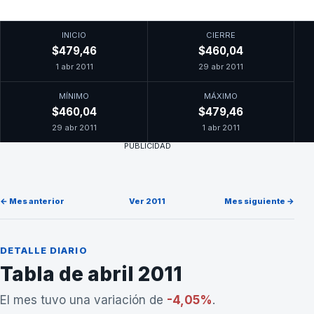
INICIO
CIERRE
$479,46
$460,04
1 abr 2011
29 abr 2011
MÍNIMO
MÁXIMO
$460,04
$479,46
29 abr 2011
1 abr 2011
PUBLICIDAD
← Mes anterior
Ver 2011
Mes siguiente →
DETALLE DIARIO
Tabla de abril 2011
El mes tuvo una variación de
-4,05%
.