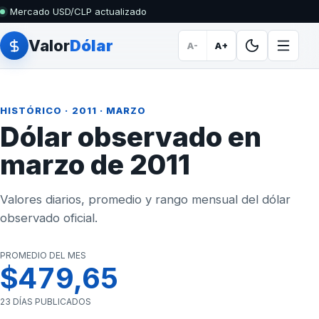
Mercado USD/CLP actualizado
Valor
Dólar
A-
A+
HISTÓRICO
·
2011
· MARZO
Dólar observado en
marzo de 2011
Valores diarios, promedio y rango mensual del dólar
observado oficial.
PROMEDIO DEL MES
$479,65
23 DÍAS PUBLICADOS