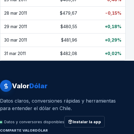
28 mar 2011
$479,67
-0,15%
29 mar 2011
$480,55
+0,18%
30 mar 2011
$481,96
+0,29%
31 mar 2011
$482,08
+0,02%
Valor
Dólar
Datos claros, conversiones rápidas y herramientas
para entender el dólar en Chile.
Datos y conversores disponibles
Instalar la app
COMPARTE VALORDÓLAR