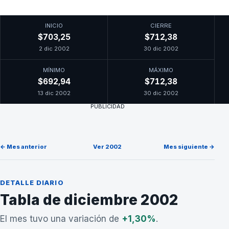
INICIO
CIERRE
$703,25
$712,38
2 dic 2002
30 dic 2002
MÍNIMO
MÁXIMO
$692,94
$712,38
13 dic 2002
30 dic 2002
PUBLICIDAD
← Mes anterior
Ver 2002
Mes siguiente →
DETALLE DIARIO
Tabla de diciembre 2002
El mes tuvo una variación de
+1,30%
.