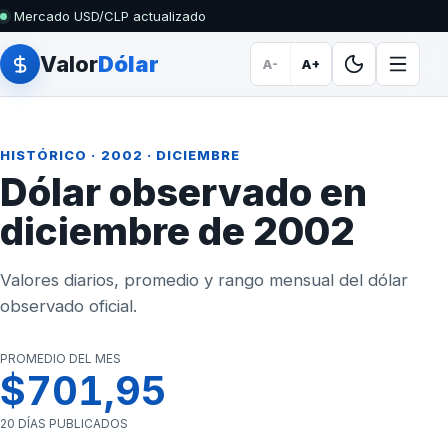
Mercado USD/CLP actualizado
Valor
Dólar
A-
A+
HISTÓRICO
·
2002
· DICIEMBRE
Dólar observado en
diciembre de 2002
Valores diarios, promedio y rango mensual del dólar
observado oficial.
PROMEDIO DEL MES
$701,95
20 DÍAS PUBLICADOS