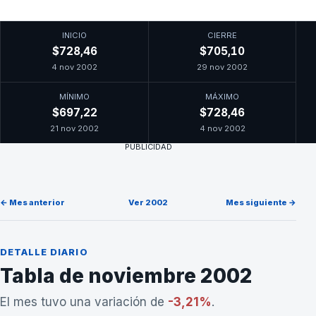
INICIO
CIERRE
$728,46
$705,10
4 nov 2002
29 nov 2002
MÍNIMO
MÁXIMO
$697,22
$728,46
21 nov 2002
4 nov 2002
PUBLICIDAD
← Mes anterior
Ver 2002
Mes siguiente →
DETALLE DIARIO
Tabla de noviembre 2002
El mes tuvo una variación de
-3,21%
.