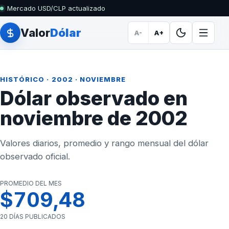
Mercado USD/CLP actualizado
Valor
Dólar
A-
A+
HISTÓRICO
·
2002
· NOVIEMBRE
Dólar observado en
noviembre de 2002
Valores diarios, promedio y rango mensual del dólar
observado oficial.
PROMEDIO DEL MES
$709,48
20 DÍAS PUBLICADOS