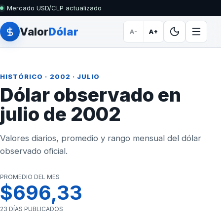
Mercado USD/CLP actualizado
Valor
Dólar
A-
A+
HISTÓRICO
·
2002
· JULIO
Dólar observado en
julio de 2002
Valores diarios, promedio y rango mensual del dólar
observado oficial.
PROMEDIO DEL MES
$696,33
23 DÍAS PUBLICADOS