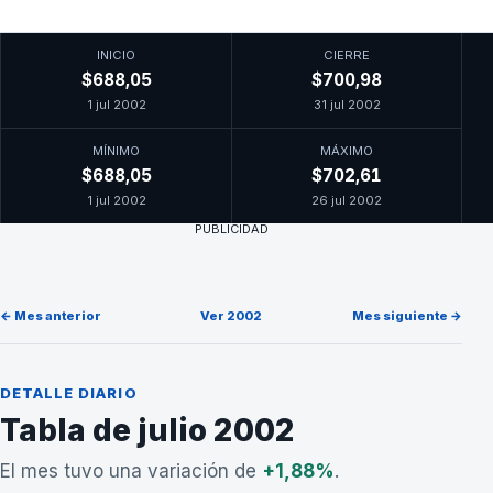
INICIO
CIERRE
$688,05
$700,98
1 jul 2002
31 jul 2002
MÍNIMO
MÁXIMO
$688,05
$702,61
1 jul 2002
26 jul 2002
PUBLICIDAD
← Mes anterior
Ver 2002
Mes siguiente →
DETALLE DIARIO
Tabla de julio 2002
El mes tuvo una variación de
+1,88%
.