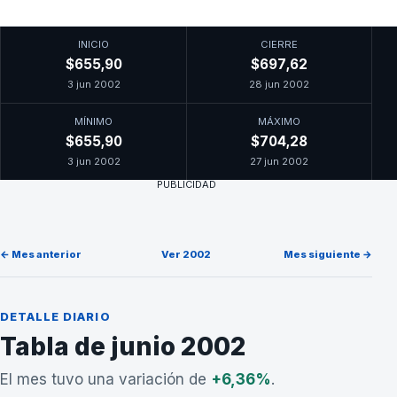
INICIO
CIERRE
$655,90
$697,62
3 jun 2002
28 jun 2002
MÍNIMO
MÁXIMO
$655,90
$704,28
3 jun 2002
27 jun 2002
PUBLICIDAD
← Mes anterior
Ver 2002
Mes siguiente →
DETALLE DIARIO
Tabla de junio 2002
El mes tuvo una variación de
+6,36%
.