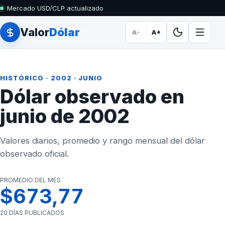
Mercado USD/CLP actualizado
Valor
Dólar
A-
A+
HISTÓRICO
·
2002
· JUNIO
Dólar observado en
junio de 2002
Valores diarios, promedio y rango mensual del dólar
observado oficial.
PROMEDIO DEL MES
$673,77
20 DÍAS PUBLICADOS