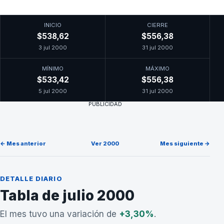
INICIO
CIERRE
$538,62
$556,38
3 jul 2000
31 jul 2000
MÍNIMO
MÁXIMO
$533,42
$556,38
5 jul 2000
31 jul 2000
PUBLICIDAD
← Mes anterior
Ver 2000
Mes siguiente →
DETALLE DIARIO
Tabla de julio 2000
El mes tuvo una variación de
+3,30%
.