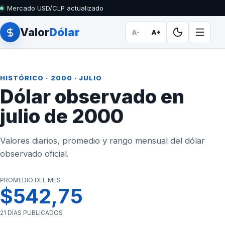
Mercado USD/CLP actualizado
Valor
Dólar
A-
A+
HISTÓRICO
·
2000
· JULIO
Dólar observado en
julio de 2000
Valores diarios, promedio y rango mensual del dólar
observado oficial.
PROMEDIO DEL MES
$542,75
21 DÍAS PUBLICADOS