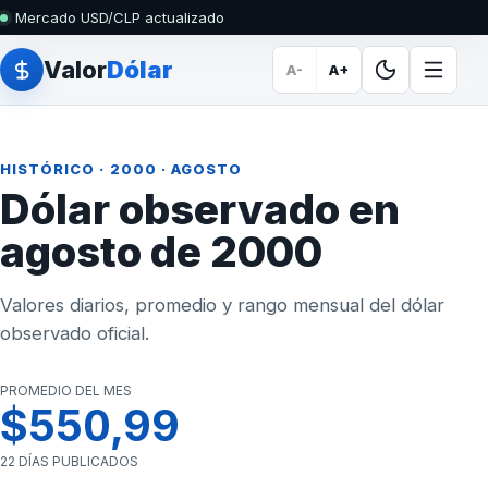
Mercado USD/CLP actualizado
Valor
Dólar
A-
A+
HISTÓRICO
·
2000
· AGOSTO
Dólar observado en
agosto de 2000
Valores diarios, promedio y rango mensual del dólar
observado oficial.
PROMEDIO DEL MES
$550,99
22 DÍAS PUBLICADOS