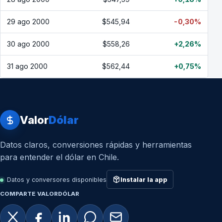
29 ago 2000
$545,94
-0,30%
30 ago 2000
$558,26
+2,26%
31 ago 2000
$562,44
+0,75%
Valor
Dólar
Datos claros, conversiones rápidas y herramientas
para entender el dólar en Chile.
Datos y conversores disponibles
Instalar la app
COMPARTE VALORDÓLAR