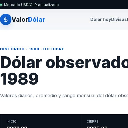
Mercado USD/CLP actualizado
Valor
Dólar
Dólar hoy
Divisas
HISTÓRICO
·
1989
· OCTUBRE
Dólar observado
1989
Valores diarios, promedio y rango mensual del dólar obser
INICIO
CIERRE