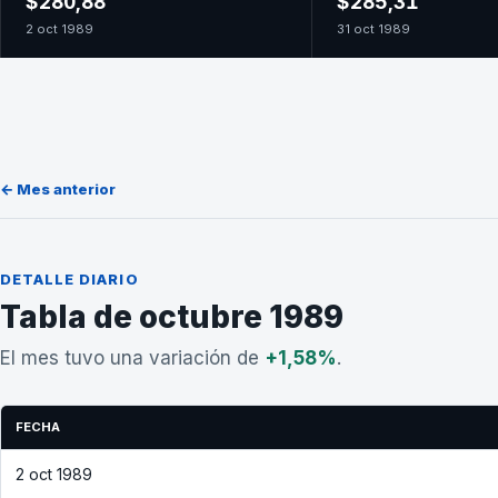
$280,88
$285,31
2 oct 1989
31 oct 1989
← Mes anterior
DETALLE DIARIO
Tabla de octubre 1989
El mes tuvo una variación de
+1,58%
.
FECHA
2 oct 1989