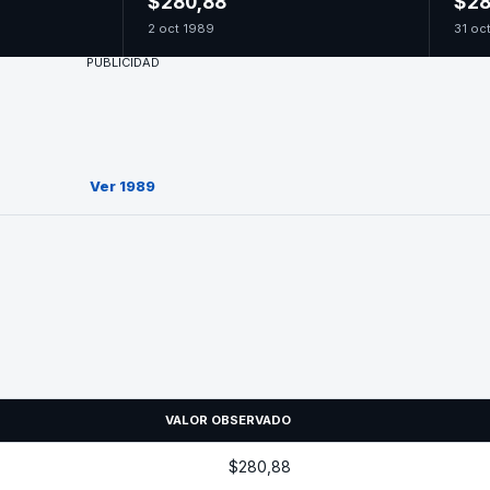
$280,88
$28
2 oct 1989
31 oc
PUBLICIDAD
Ver 1989
VALOR OBSERVADO
$280,88