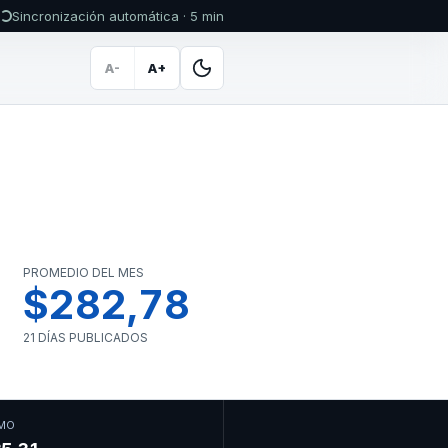
Sincronización automática · 5 min
A-
A+
PROMEDIO DEL MES
$282,78
21 DÍAS PUBLICADOS
MO