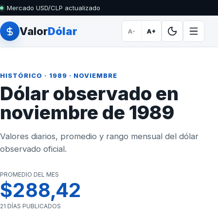
Mercado USD/CLP actualizado
Valor
Dólar
A-
A+
HISTÓRICO
·
1989
· NOVIEMBRE
Dólar observado en
noviembre de 1989
Valores diarios, promedio y rango mensual del dólar
observado oficial.
PROMEDIO DEL MES
$288,42
21 DÍAS PUBLICADOS