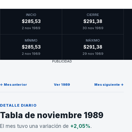
INICIO
CIERRE
$285,53
$291,38
2 nov 1989
30 nov 1989
MÍNIMO
MÁXIMO
$285,53
$291,38
2 nov 1989
29 nov 1989
PUBLICIDAD
← Mes anterior
Ver 1989
Mes siguiente →
DETALLE DIARIO
Tabla de noviembre 1989
El mes tuvo una variación de
+2,05%
.