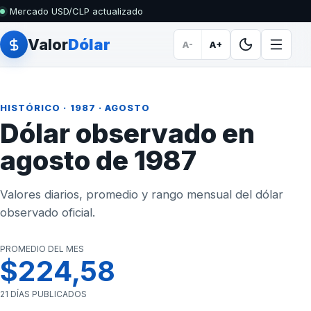
Mercado USD/CLP actualizado
Valor
Dólar
A-
A+
HISTÓRICO
·
1987
· AGOSTO
Dólar observado en
agosto de 1987
Valores diarios, promedio y rango mensual del dólar
observado oficial.
PROMEDIO DEL MES
$224,58
21 DÍAS PUBLICADOS