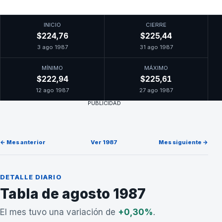
INICIO
CIERRE
$224,76
$225,44
3 ago 1987
31 ago 1987
MÍNIMO
MÁXIMO
$222,94
$225,61
12 ago 1987
27 ago 1987
PUBLICIDAD
← Mes anterior
Ver 1987
Mes siguiente →
DETALLE DIARIO
Tabla de agosto 1987
El mes tuvo una variación de
+0,30%
.