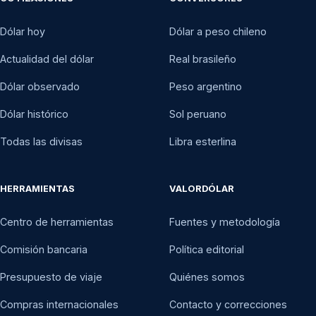
24 nov 1987
$234,78
Dólar hoy
Dólar a peso chileno
23 nov 1987
$234,65
Actualidad del dólar
Real brasileño
20 nov 1987
$234,12
Dólar observado
Peso argentino
19 nov 1987
$234,34
Dólar histórico
Sol peruano
Todas las divisas
Libra esterlina
18 nov 1987
$234,16
17 nov 1987
$234,29
HERRAMIENTAS
VALORDÓLAR
16 nov 1987
$233,89
Centro de herramientas
Fuentes y metodología
13 nov 1987
$232,94
Comisión bancaria
Política editorial
12 nov 1987
$232,72
Presupuesto de viaje
Quiénes somos
11 nov 1987
$232,14
Compras internacionales
Contacto y correcciones