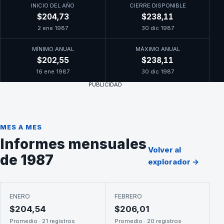
INICIO DEL AÑO
CIERRE DISPONIBLE
$204,73
$238,11
2 ene 1987
30 dic 1987
MÍNIMO ANUAL
MÁXIMO ANUAL
$202,55
$238,11
16 ene 1987
30 dic 1987
PUBLICIDAD
MES A MES
Informes mensuales
Volver al
de 1987
explorador →
ENERO
FEBRERO
$204,54
$206,01
Promedio · 21 registros
Promedio · 20 registros