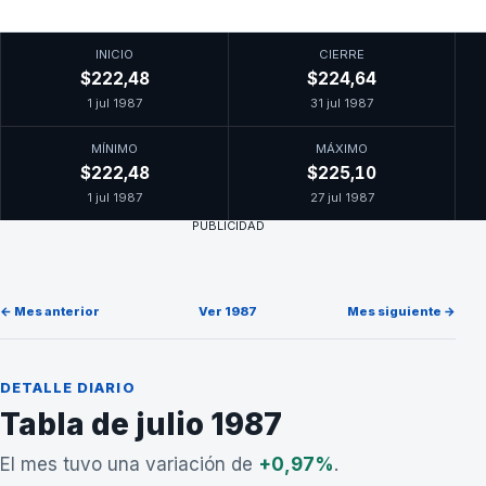
INICIO
CIERRE
$222,48
$224,64
1 jul 1987
31 jul 1987
MÍNIMO
MÁXIMO
$222,48
$225,10
1 jul 1987
27 jul 1987
PUBLICIDAD
← Mes anterior
Ver 1987
Mes siguiente →
DETALLE DIARIO
Tabla de julio 1987
El mes tuvo una variación de
+0,97%
.