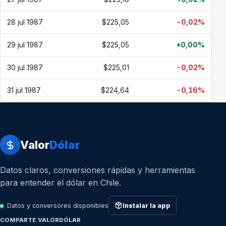
28 jul 1987
$225,05
-0,02%
29 jul 1987
$225,05
+0,00%
30 jul 1987
$225,01
-0,02%
31 jul 1987
$224,64
-0,16%
Valor
Dólar
Datos claros, conversiones rápidas y herramientas
para entender el dólar en Chile.
Datos y conversores disponibles
Instalar la app
COMPARTE VALORDÓLAR