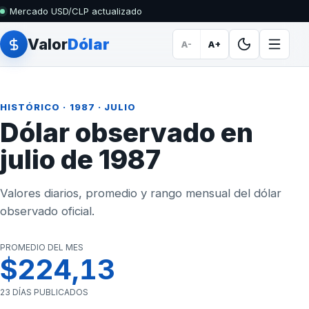
Mercado USD/CLP actualizado
Valor
Dólar
A-
A+
HISTÓRICO
·
1987
· JULIO
Dólar observado en
julio de 1987
Valores diarios, promedio y rango mensual del dólar
observado oficial.
PROMEDIO DEL MES
$224,13
23 DÍAS PUBLICADOS