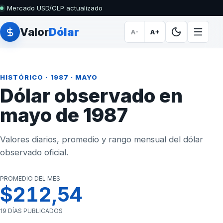
Mercado USD/CLP actualizado
Valor
Dólar
A-
A+
HISTÓRICO
·
1987
· MAYO
Dólar observado en
mayo de 1987
Valores diarios, promedio y rango mensual del dólar
observado oficial.
PROMEDIO DEL MES
$212,54
19 DÍAS PUBLICADOS