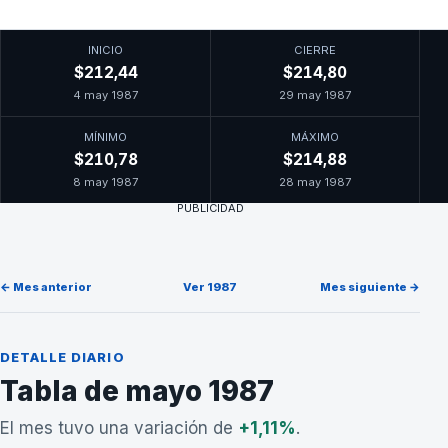
INICIO
CIERRE
$212,44
$214,80
4 may 1987
29 may 1987
MÍNIMO
MÁXIMO
$210,78
$214,88
8 may 1987
28 may 1987
PUBLICIDAD
← Mes anterior
Ver 1987
Mes siguiente →
DETALLE DIARIO
Tabla de mayo 1987
El mes tuvo una variación de
+1,11%
.