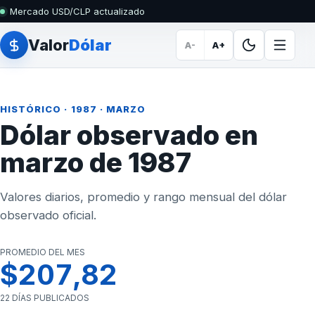
Mercado USD/CLP actualizado
Valor
Dólar
A-
A+
HISTÓRICO
·
1987
· MARZO
Dólar observado en
marzo de 1987
Valores diarios, promedio y rango mensual del dólar
observado oficial.
PROMEDIO DEL MES
$207,82
22 DÍAS PUBLICADOS