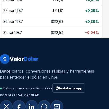
27 mar 1987
$211,81
+0,29%
30 mar 1987
$212,63
+0,39%
31 mar 1987
$212,54
-0,04%
Valor
Dólar
Datos claros, conversiones rápidas y herramientas
para entender el dólar en Chile.
Datos y conversores disponibles
Instalar la app
COMPARTE VALORDÓLAR