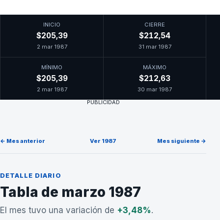
INICIO
CIERRE
$205,39
$212,54
2 mar 1987
31 mar 1987
MÍNIMO
MÁXIMO
$205,39
$212,63
2 mar 1987
30 mar 1987
PUBLICIDAD
← Mes anterior
Ver 1987
Mes siguiente →
DETALLE DIARIO
Tabla de marzo 1987
El mes tuvo una variación de
+3,48%
.