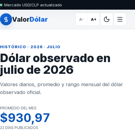
Mercado USD/CLP actualizado
Valor
Dólar
A-
A+
HISTÓRICO
·
2026
· JULIO
Dólar observado en
julio de 2026
Valores diarios, promedio y rango mensual del dólar
observado oficial.
PROMEDIO DEL MES
$930,97
22 DÍAS PUBLICADOS