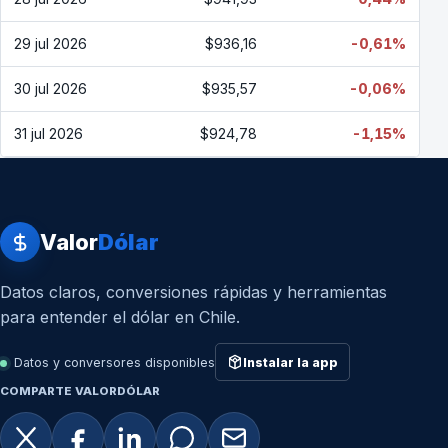
29 jul 2026
$936,16
-0,61%
30 jul 2026
$935,57
-0,06%
31 jul 2026
$924,78
-1,15%
Valor
Dólar
Datos claros, conversiones rápidas y herramientas
para entender el dólar en Chile.
Datos y conversores disponibles
Instalar la app
COMPARTE VALORDÓLAR