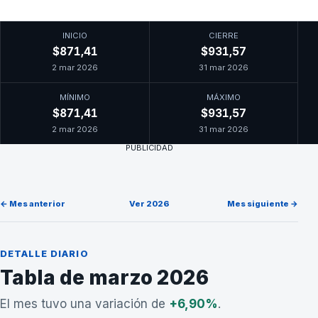
INICIO
CIERRE
$871,41
$931,57
2 mar 2026
31 mar 2026
MÍNIMO
MÁXIMO
$871,41
$931,57
2 mar 2026
31 mar 2026
PUBLICIDAD
← Mes anterior
Ver 2026
Mes siguiente →
DETALLE DIARIO
Tabla de marzo 2026
El mes tuvo una variación de
+6,90%
.