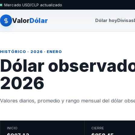
Mercado USD/CLP actualizado
Valor
Dólar
Dólar hoy
Divisas
HISTÓRICO
·
2026
· ENERO
Dólar observado
2026
Valores diarios, promedio y rango mensual del dólar obser
INICIO
CIERRE