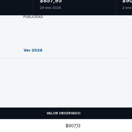
$857,95
$90
29 ene 2026
2 ene
PUBLICIDAD
Ver 2026
VALOR OBSERVADO
$907,13