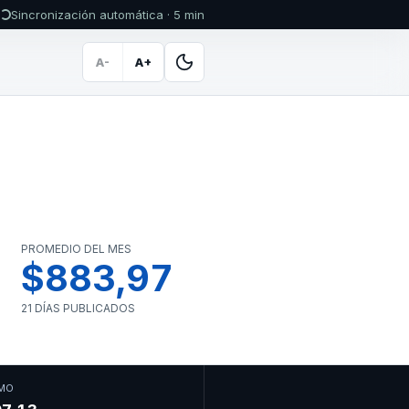
Sincronización automática · 5 min
A-
A+
PROMEDIO DEL MES
$883,97
21 DÍAS PUBLICADOS
MO