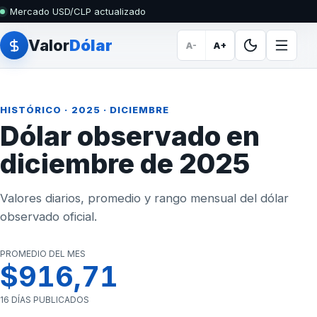
Mercado USD/CLP actualizado
Valor
Dólar
A-
A+
HISTÓRICO
·
2025
· DICIEMBRE
Dólar observado en
diciembre de 2025
Valores diarios, promedio y rango mensual del dólar
observado oficial.
PROMEDIO DEL MES
$916,71
16 DÍAS PUBLICADOS