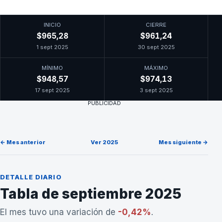
INICIO
CIERRE
$965,28
$961,24
1 sept 2025
30 sept 2025
MÍNIMO
MÁXIMO
$948,57
$974,13
17 sept 2025
3 sept 2025
PUBLICIDAD
← Mes anterior
Ver 2025
Mes siguiente →
DETALLE DIARIO
Tabla de septiembre 2025
El mes tuvo una variación de
-0,42%
.