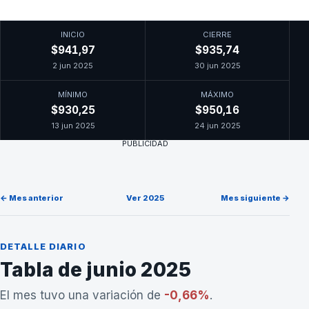
INICIO
CIERRE
$941,97
$935,74
2 jun 2025
30 jun 2025
MÍNIMO
MÁXIMO
$930,25
$950,16
13 jun 2025
24 jun 2025
PUBLICIDAD
← Mes anterior
Ver 2025
Mes siguiente →
DETALLE DIARIO
Tabla de junio 2025
El mes tuvo una variación de
-0,66%
.