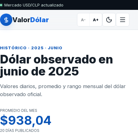
Mercado USD/CLP actualizado
Valor
Dólar
A-
A+
HISTÓRICO
·
2025
· JUNIO
Dólar observado en
junio de 2025
Valores diarios, promedio y rango mensual del dólar
observado oficial.
PROMEDIO DEL MES
$938,04
20 DÍAS PUBLICADOS