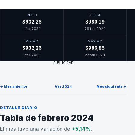
INICIO
CIERRE
$932,26
$980,19
1 feb 2024
29 feb 2024
MÍNIMO
MÁXIMO
$932,26
$986,85
1 feb 2024
27 feb 2024
PUBLICIDAD
← Mes anterior
Ver 2024
Mes siguiente →
DETALLE DIARIO
Tabla de febrero 2024
El mes tuvo una variación de
+5,14%
.