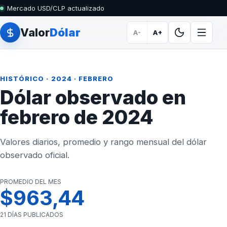
Mercado USD/CLP actualizado
Valor
Dólar
A-
A+
HISTÓRICO
·
2024
· FEBRERO
Dólar observado en
febrero de 2024
Valores diarios, promedio y rango mensual del dólar
observado oficial.
PROMEDIO DEL MES
$963,44
21 DÍAS PUBLICADOS