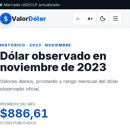
Mercado USD/CLP actualizado
Valor
Dólar
A-
A+
HISTÓRICO
·
2023
· NOVIEMBRE
Dólar observado en
noviembre de 2023
Valores diarios, promedio y rango mensual del dólar
observado oficial.
PROMEDIO DEL MES
$886,61
21 DÍAS PUBLICADOS