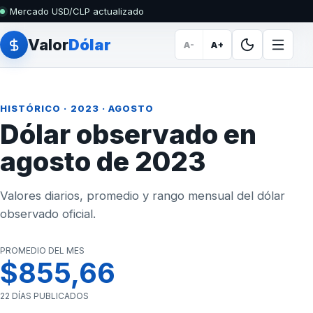
Mercado USD/CLP actualizado
Valor
Dólar
A-
A+
HISTÓRICO
·
2023
· AGOSTO
Dólar observado en
agosto de 2023
Valores diarios, promedio y rango mensual del dólar
observado oficial.
PROMEDIO DEL MES
$855,66
22 DÍAS PUBLICADOS