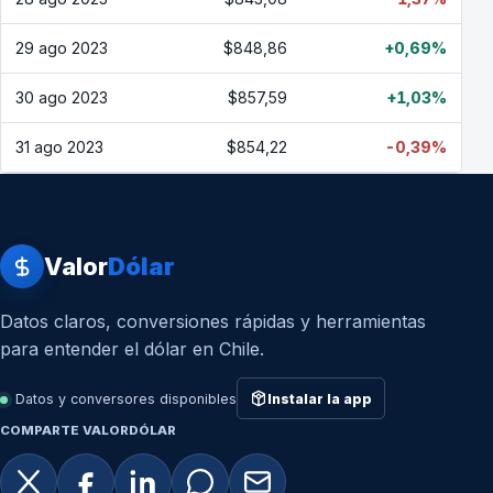
29 ago 2023
$848,86
+0,69%
30 ago 2023
$857,59
+1,03%
31 ago 2023
$854,22
-0,39%
Valor
Dólar
Datos claros, conversiones rápidas y herramientas
para entender el dólar en Chile.
Datos y conversores disponibles
Instalar la app
COMPARTE VALORDÓLAR