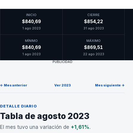
INICIO
CIERRE
$840,69
$854,22
1 ago 2023
31 ago 2023
MÍNIMO
MÁXIMO
$840,69
$869,51
1 ago 2023
22 ago 2023
PUBLICIDAD
← Mes anterior
Ver 2023
Mes siguiente →
DETALLE DIARIO
Tabla de agosto 2023
El mes tuvo una variación de
+1,61%
.