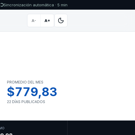
Sincronización automática · 5 min
A-
A+
PROMEDIO DEL MES
$779,83
22 DÍAS PUBLICADOS
MO