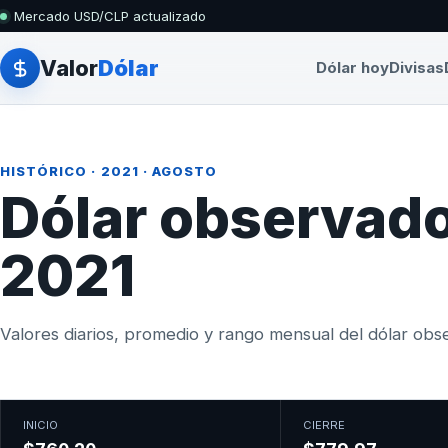
Mercado USD/CLP actualizado
Valor
Dólar
Dólar hoy
Divisas
HISTÓRICO
·
2021
· AGOSTO
Dólar observado
2021
Valores diarios, promedio y rango mensual del dólar obser
INICIO
CIERRE