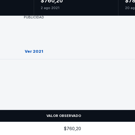
$760,20
$78
2 ago 2021
20 ag
PUBLICIDAD
Ver 2021
VALOR OBSERVADO
$760,20