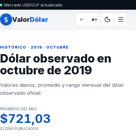
Mercado USD/CLP actualizado
Valor
Dólar
A-
A+
HISTÓRICO
·
2019
· OCTUBRE
Dólar observado en
octubre de 2019
Valores diarios, promedio y rango mensual del dólar
observado oficial.
PROMEDIO DEL MES
$721,03
22 DÍAS PUBLICADOS