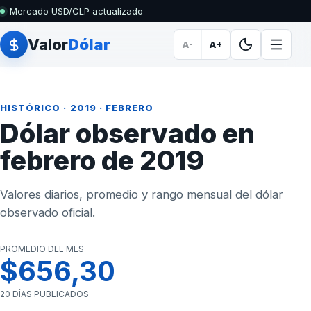
Mercado USD/CLP actualizado
Valor
Dólar
A-
A+
HISTÓRICO
·
2019
· FEBRERO
Dólar observado en
febrero de 2019
Valores diarios, promedio y rango mensual del dólar
observado oficial.
PROMEDIO DEL MES
$656,30
20 DÍAS PUBLICADOS