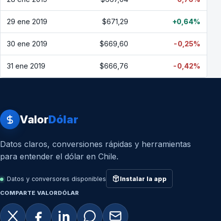
29 ene 2019
$671,29
+0,64%
30 ene 2019
$669,60
-0,25%
31 ene 2019
$666,76
-0,42%
Valor
Dólar
Datos claros, conversiones rápidas y herramientas
para entender el dólar en Chile.
Datos y conversores disponibles
Instalar la app
COMPARTE VALORDÓLAR