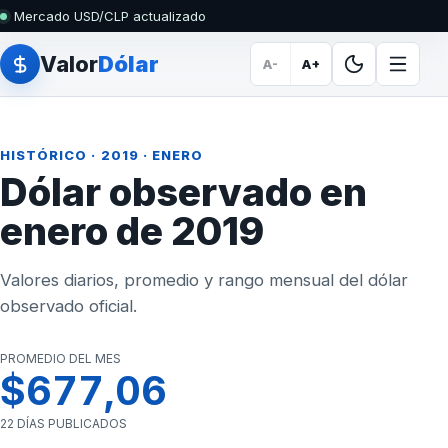
Mercado USD/CLP actualizado
Valor
Dólar
A-
A+
HISTÓRICO
·
2019
· ENERO
Dólar observado en
enero de 2019
Valores diarios, promedio y rango mensual del dólar
observado oficial.
PROMEDIO DEL MES
$677,06
22 DÍAS PUBLICADOS