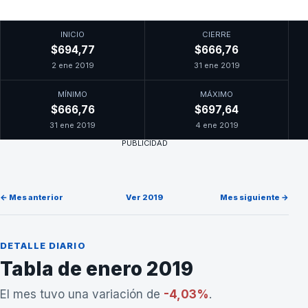
INICIO
CIERRE
$694,77
$666,76
2 ene 2019
31 ene 2019
MÍNIMO
MÁXIMO
$666,76
$697,64
31 ene 2019
4 ene 2019
PUBLICIDAD
← Mes anterior
Ver 2019
Mes siguiente →
DETALLE DIARIO
Tabla de enero 2019
El mes tuvo una variación de
-4,03%
.