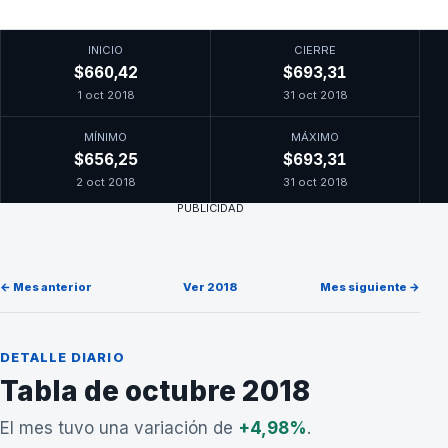
INICIO
CIERRE
$660,42
$693,31
1 oct 2018
31 oct 2018
MÍNIMO
MÁXIMO
$656,25
$693,31
2 oct 2018
31 oct 2018
PUBLICIDAD
← Mes anterior
Ver 2018
Mes siguiente →
DETALLE DIARIO
Tabla de octubre 2018
El mes tuvo una variación de
+4,98%
.