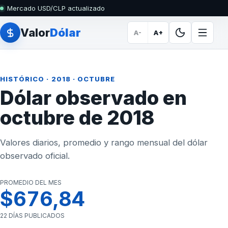
Mercado USD/CLP actualizado
Valor
Dólar
A-
A+
HISTÓRICO
·
2018
· OCTUBRE
Dólar observado en
octubre de 2018
Valores diarios, promedio y rango mensual del dólar
observado oficial.
PROMEDIO DEL MES
$676,84
22 DÍAS PUBLICADOS