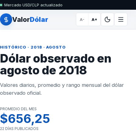
Mercado USD/CLP actualizado
Valor
Dólar
A-
A+
HISTÓRICO
·
2018
· AGOSTO
Dólar observado en
agosto de 2018
Valores diarios, promedio y rango mensual del dólar
observado oficial.
PROMEDIO DEL MES
$656,25
22 DÍAS PUBLICADOS