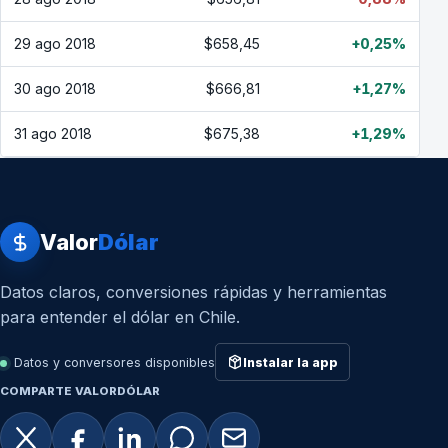
29 ago 2018
$658,45
+0,25%
30 ago 2018
$666,81
+1,27%
31 ago 2018
$675,38
+1,29%
Valor
Dólar
Datos claros, conversiones rápidas y herramientas
para entender el dólar en Chile.
Datos y conversores disponibles
Instalar la app
COMPARTE VALORDÓLAR