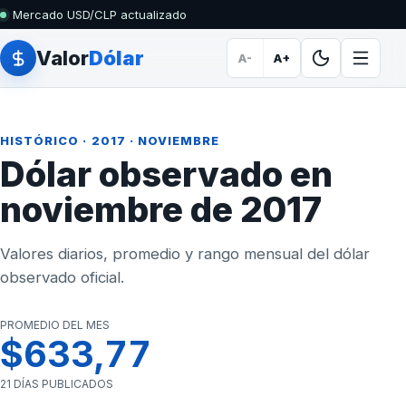
Mercado USD/CLP actualizado
Valor
Dólar
A-
A+
HISTÓRICO
·
2017
· NOVIEMBRE
Dólar observado en
noviembre de 2017
Valores diarios, promedio y rango mensual del dólar
observado oficial.
PROMEDIO DEL MES
$633,77
21 DÍAS PUBLICADOS