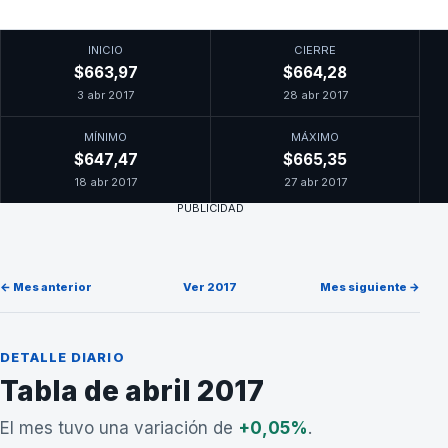
INICIO
CIERRE
$663,97
$664,28
3 abr 2017
28 abr 2017
MÍNIMO
MÁXIMO
$647,47
$665,35
18 abr 2017
27 abr 2017
PUBLICIDAD
← Mes anterior
Ver 2017
Mes siguiente →
DETALLE DIARIO
Tabla de abril 2017
El mes tuvo una variación de
+0,05%
.