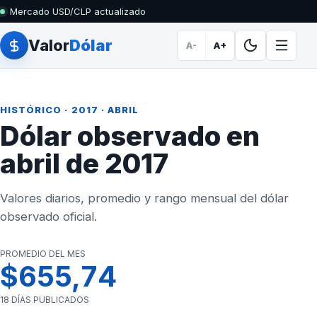
Mercado USD/CLP actualizado
Valor
Dólar
A-
A+
HISTÓRICO
·
2017
· ABRIL
Dólar observado en
abril de 2017
Valores diarios, promedio y rango mensual del dólar
observado oficial.
PROMEDIO DEL MES
$655,74
18 DÍAS PUBLICADOS