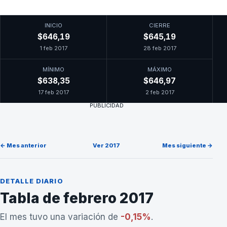
INICIO
CIERRE
$646,19
$645,19
1 feb 2017
28 feb 2017
MÍNIMO
MÁXIMO
$638,35
$646,97
17 feb 2017
2 feb 2017
PUBLICIDAD
← Mes anterior
Ver 2017
Mes siguiente →
DETALLE DIARIO
Tabla de febrero 2017
El mes tuvo una variación de
-0,15%
.