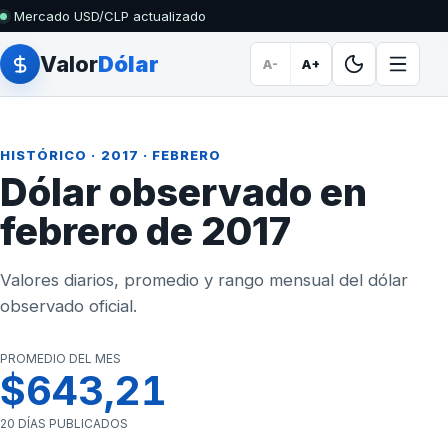
Mercado USD/CLP actualizado
Valor
Dólar
A-
A+
HISTÓRICO
·
2017
· FEBRERO
Dólar observado en
febrero de 2017
Valores diarios, promedio y rango mensual del dólar
observado oficial.
PROMEDIO DEL MES
$643,21
20 DÍAS PUBLICADOS