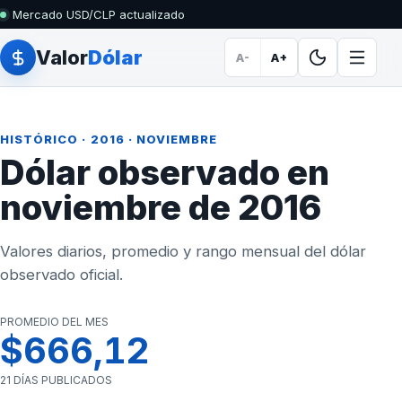
Mercado USD/CLP actualizado
Valor
Dólar
A-
A+
HISTÓRICO
·
2016
· NOVIEMBRE
Dólar observado en
noviembre de 2016
Valores diarios, promedio y rango mensual del dólar
observado oficial.
PROMEDIO DEL MES
$666,12
21 DÍAS PUBLICADOS