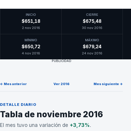
INICIO
CIERRE
$651,18
$675,48
2 nov 2016
30 nov 2016
MÍNIMO
MÁXIMO
$650,72
$679,24
4 nov 2016
24 nov 2016
PUBLICIDAD
← Mes anterior
Ver 2016
Mes siguiente →
DETALLE DIARIO
Tabla de noviembre 2016
El mes tuvo una variación de
+3,73%
.