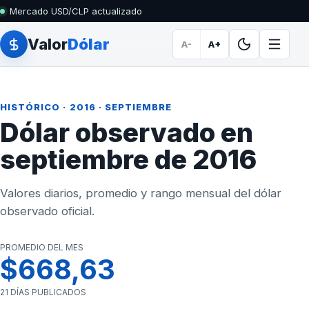
Mercado USD/CLP actualizado
Valor
Dólar
A-
A+
HISTÓRICO
·
2016
· SEPTIEMBRE
Dólar observado en
septiembre de 2016
Valores diarios, promedio y rango mensual del dólar
observado oficial.
PROMEDIO DEL MES
$668,63
21 DÍAS PUBLICADOS