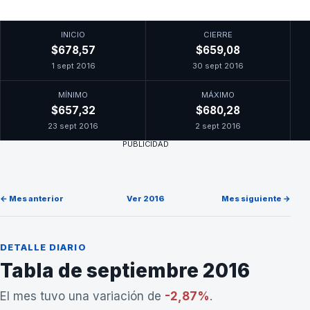
INICIO
CIERRE
$678,57
$659,08
1 sept 2016
30 sept 2016
MÍNIMO
MÁXIMO
$657,32
$680,28
23 sept 2016
2 sept 2016
PUBLICIDAD
← Mes anterior
Ver 2016
Mes siguiente →
DETALLE DIARIO
Tabla de septiembre 2016
El mes tuvo una variación de
-2,87%
.