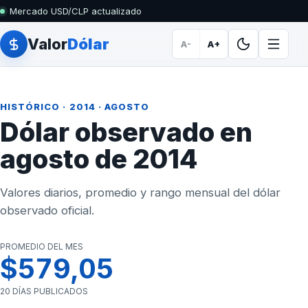
Mercado USD/CLP actualizado
Valor
Dólar
A-
A+
HISTÓRICO
·
2014
· AGOSTO
Dólar observado en
agosto de 2014
Valores diarios, promedio y rango mensual del dólar
observado oficial.
PROMEDIO DEL MES
$579,05
20 DÍAS PUBLICADOS