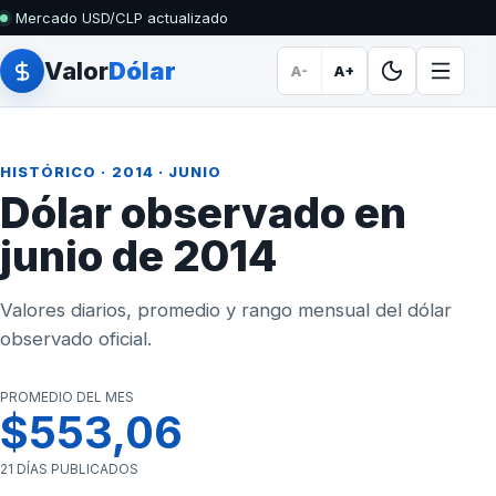
Mercado USD/CLP actualizado
Valor
Dólar
A-
A+
HISTÓRICO
·
2014
· JUNIO
Dólar observado en
junio de 2014
Valores diarios, promedio y rango mensual del dólar
observado oficial.
PROMEDIO DEL MES
$553,06
21 DÍAS PUBLICADOS